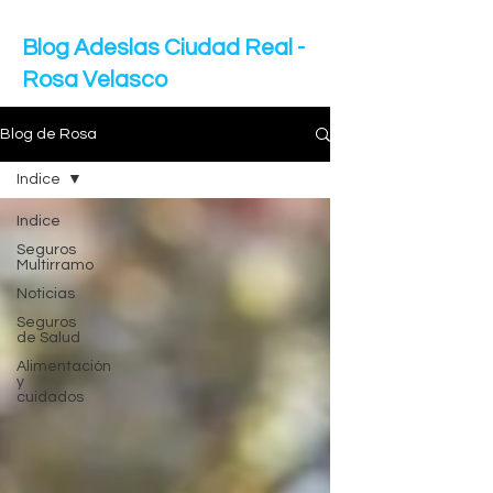
Blog Adeslas Ciudad Real -
Rosa Velasco
Blog de Rosa
Indice
Indice
Seguros
Multirramo
Noticias
Seguros
de Salud
Alimentación
y
cuidados